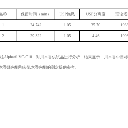
名称
保留时间（
min
）
USP
拖尾
USP
分离度
理论塔
1
24.742
1.05
35.70
193
2
29.322
1.05
4.46
199
柱Alphasil VC-C18，对川木香供试品进行分析，结果显示，川木香
中木香烃内酯和去氢木香内酯的测定提供参考。