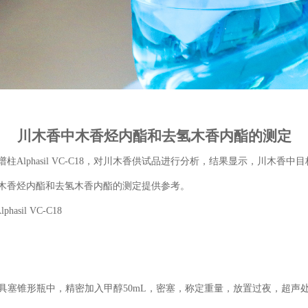
川木香中木香烃内酯和去氢木香内酯的测定
柱Alphasil VC-C18，对川木香供试品进行分析，结果显示，川木
中木香烃内酯和去氢木香内酯的测定提供参考。
phasil VC-C18
具塞锥形瓶中，精密加入甲醇50mL，密塞，称定重量，放置过夜，超声处理（