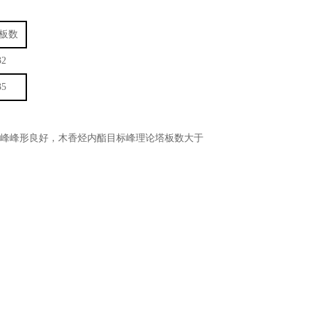
板数
32
35
中目标峰峰形良好，木香烃内酯目标峰理论塔板数大于