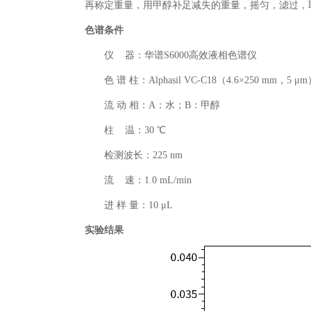
再称定重量，用甲醇补足减失的重量，摇匀，滤过，
色谱条件
仪 器：华谱S6000高效液相色谱仪
色 谱 柱：Alphasil VC-C18（4.6×250 mm，5 μ
流 动 相：A：水；B：甲醇
柱 温：30 ℃
检测波长：225 nm
流 速：1.0 mL/min
进 样 量：10 μL
实验结果