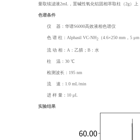
量取续滤液2mL，置碱性氧化铝固相萃取柱（2g）
色谱条件
仪 器：华谱S6000高效液相色谱仪
色 谱 柱：Alphasil VC-NH
（4.6×250 mm，5 μ
2
流 动 相：A：乙腈；B：水
柱 温：30 ℃
检测波长：195 nm
流 速：1.0 mL/min
进 样 量：10 μL
实验结果