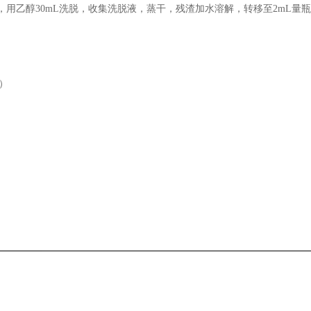
上，用乙醇30mL洗脱，收集洗脱液，蒸干，残渣加水溶解，转移至2mL
m）