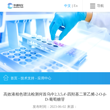
中文
|
En
导航
首页
-
技术支持
-
应用中心
高效液相色谱法检测何首乌中2,3,5,4'-四羟基二苯乙烯-2-O-β-
D-葡萄糖苷
发布时间：2023-06-02 来源：