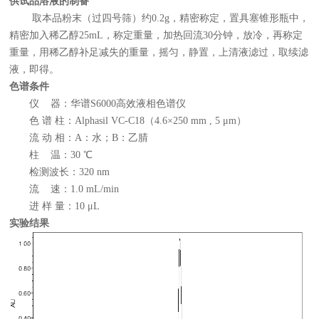
供试品溶液的制备
取本品粉末（过四号筛）约0.2g，精密称定，置具塞锥形瓶中，
精密加入稀乙醇25mL，称定重量，加热回流30分钟，放冷，再称定
重量，用稀乙醇补足减失的重量，摇匀，静置，上清液滤过，取续滤
液，即得。
色谱条件
仪 器：华谱S6000高效液相色谱仪
色 谱 柱：Alphasil VC-C18（4.6×250 mm , 5 μm）
流 动 相：A：水；B：乙腈
柱 温：30 ℃
检测波长：320 nm
流 速：1.0 mL/min
进 样 量：10 μL
实验结果