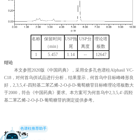
名称
保留时间
USP
拖
USP
分
理论塔
（
min
）
尾
离度
板数
1
5.457
1.14
--
12647
结论
本文参照2020版《中国药典》，采用全多孔色谱柱Alphasil VC-
C18，对何首乌供试品进行分析，结果显示，何首乌中目标峰峰形良
好，2,3,5,4'-四羟基二苯乙烯-2-O-β-D-葡萄糖苷目标峰理论塔板数大
于2000，符合《中国药典》要求。本方案可为何首乌中2,3,5,4'-四羟
基二苯乙烯-2-O-β-D-葡萄糖苷的测定提供参考。
色谱柱推荐助手
相关仪器: