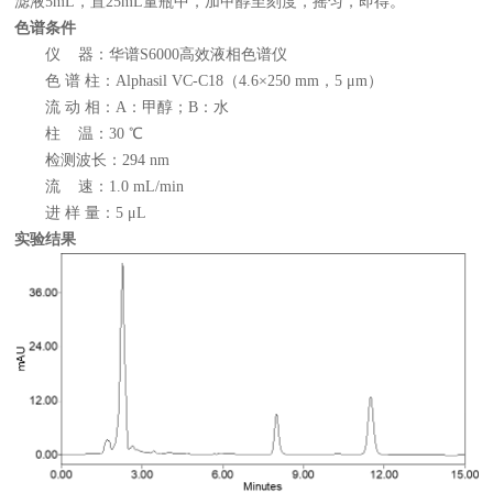
滤液5mL，置25mL量瓶中，加甲醇至刻度，摇匀，即得。
色谱条件
仪 器：华谱S6000高效液相色谱仪
色 谱 柱：Alphasil VC-C18（4.6×250 mm，5 μm）
流 动 相：A：甲醇；B：水
柱 温：30 ℃
检测波长：294 nm
流 速：1.0 mL/min
进 样 量：5 μL
实验结果