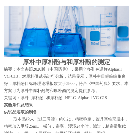
厚朴中厚朴酚与和厚朴酚的测定
摘要：本文参照2020版《中国药典》，采用全多孔色谱柱Alphasil
VC-C18，对厚朴供试品进行分析，结果显示，厚朴中目标峰峰形良
好，厚朴酚目标峰理论塔板数大于3800，符合《中国药典》要求。本
方案可为厚朴中厚朴酚与和厚朴酚的测定提供参考。
关键词：厚朴 厚朴酚 和厚朴酚 HPLC Alphasil VC-C18
实验条件及结果
供试品溶液的制备
取本品粉末（过三号筛）约0.2g，精密称定，置具塞锥形瓶中，
精密加入甲醇25mL，摇匀，密塞，浸渍24小时，滤过，精密量取续