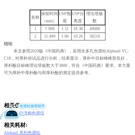
保留时间
USP
拖
USP
分
理论塔板
名称
（
min
）
尾
离度
数
1
7.999
1.11
18.38
49080
2
11.499
1.06
10.26
58216
结论
本文参照2020版《中国药典》，采用全多孔色谱柱Alphasil VC-
C18，对厚朴供试品进行分析，结果显示，厚朴中目标峰峰形良好，
厚朴酚目标峰理论塔板数大于3800，符合《中国药典》要求。本方案
可为厚朴中厚朴酚与和厚朴酚的测定提供参考。
相关仪器:
色谱柱推荐助手
S6000高效液相色谱仪
相关耗材:
Alphasil 系列色谱柱