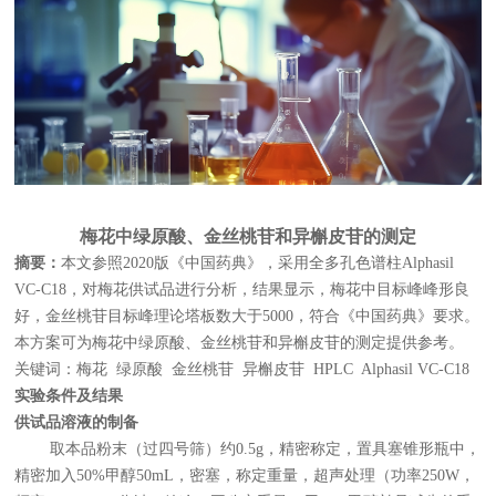
梅花中绿原酸、金丝桃苷和异槲皮苷的测定
摘要：
本文参照2020版《中国药典》，采用全多孔色谱柱Alphasil
VC-C18，对梅花供试品进行分析，结果显示，梅花中目标峰峰形良
好，金丝桃苷目标峰理论塔板数大于5000，符合《中国药典》要求。
本方案可为梅花中绿原酸、金丝桃苷和异槲皮苷的测定提供参考。
关键词：梅花 绿原酸 金丝桃苷 异槲皮苷 HPLC Alphasil VC-C18
实验条件及结果
供试品溶液的制备
取本品粉末（过四号筛）约0.5g，精密称定，置具塞锥形瓶中，
精密加入50%甲醇50mL，密塞，称定重量，超声处理（功率250W，