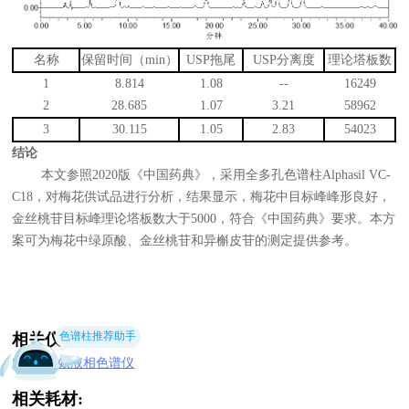
名称
保留时间（
min
）
USP
拖尾
USP
分离度
理论塔板数
1
8.814
1.08
--
16249
2
28.685
1.07
3.21
58962
3
30.115
1.05
2.83
54023
结论
本文参照2020版《中国药典》，采用全多孔色谱柱Alphasil VC-
C18，对梅花供试品进行分析，结果显示，梅花中目标峰峰形良好，
金丝桃苷目标峰理论塔板数大于5000，符合《中国药典》要求。本方
案可为梅花中绿原酸、金丝桃苷和异槲皮苷的测定提供参考。
色谱柱推荐助手
相关仪器:
S6000高效液相色谱仪
相关耗材: