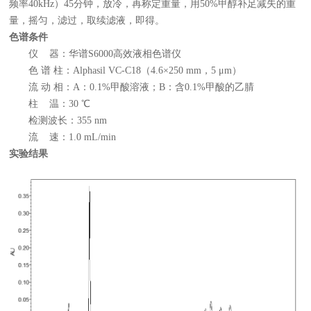
频率40kHz）45分钟，放冷，再称定重量，用50%甲醇补足减失的重
量，摇匀，滤过，取续滤液，即得。
色谱条件
仪 器：华谱S6000高效液相色谱仪
色 谱 柱：Alphasil VC-C18（4.6×250 mm，5 μm）
流 动 相：A：0.1%甲酸溶液；B：含0.1%甲酸的乙腈
柱 温：30 ℃
检测波长：355 nm
流 速：1.0 mL/min
实验结果